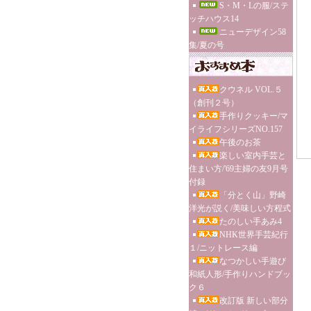
S・M・Lの服/ステ
ッチハウス14
ニューデザイン58
集/夏の号
クウネル VOL.５
（創刊２号）
手作りクッキー/マ
イライフシリーズNO.157
午後のお茶
楽しい室内手芸と
住まい方/'69主婦の友9月号
付録
「分とく山」野崎
洋光が説く/美味しい方程式
たのしい手あみ4
NHK世界手芸紀行
１/ニットレース編
なつかしい手遊び
和紙人形/手作りハンドブッ
ク６
改訂版 新しい部分