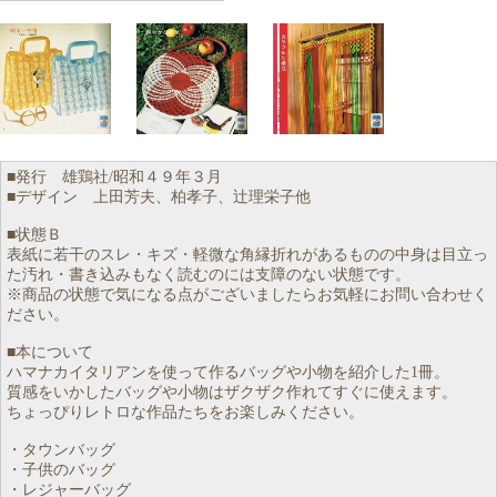
■発行 雄鶏社/昭和４９年３月
■デザイン 上田芳夫、柏孝子、辻理栄子他
■状態Ｂ
表紙に若干のスレ・キズ・軽微な角縁折れがあるものの中身は目立っ
た汚れ・書き込みもなく読むのには支障のない状態です。
※商品の状態で気になる点がございましたらお気軽にお問い合わせく
ださい。
■本について
ハマナカイタリアンを使って作るバッグや小物を紹介した1冊。
質感をいかしたバッグや小物はザクザク作れてすぐに使えます。
ちょっぴりレトロな作品たちをお楽しみください。
・タウンバッグ
・子供のバッグ
・レジャーバッグ