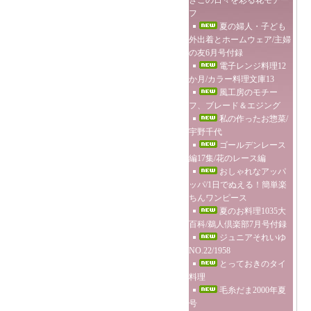
きこの日々を彩る花モチー
フ
夏の婦人・子ども
外出着とホームウェア/主婦
の友6月号付録
電子レンジ料理12
か月/カラー料理文庫13
風工房のモチー
フ、ブレード＆エジング
私の作ったお惣菜/
宇野千代
ゴールデンレース
編17集/花のレース編
おしゃれなアッパ
ッパ/1日でぬえる！簡単楽
ちんワンピース
夏のお料理1035大
百科/鵜人倶楽部7月号付録
ジュニアそれいゆ
NO.22/1958
とっておきのタイ
料理
毛糸だま2000年夏
号