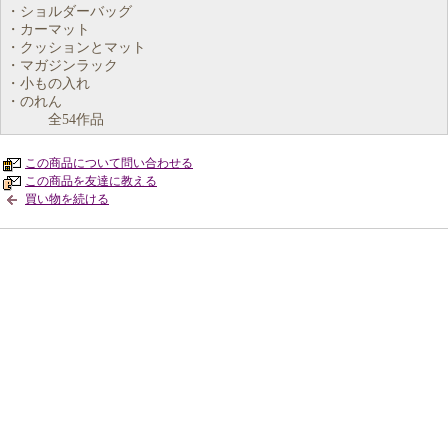
・ショルダーバッグ
・カーマット
・クッションとマット
・マガジンラック
・小もの入れ
・のれん
全54作品
この商品について問い合わせる
この商品を友達に教える
買い物を続ける