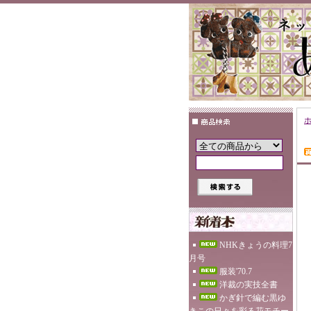
NHKきょうの料理7
月号
服装'70.7
洋裁の実技全書
かぎ針で編む黒ゆ