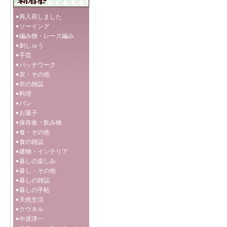
再入荷しました
ソーイング
編み物・レース編み
刺しゅう
手芸
パッチワーク
衣・その他
衣の雑誌
料理
パン
お菓子
保存食・飲み物
食・その他
食の雑誌
建物・インテリア
暮しの楽しみ
暮し・その他
暮しの雑誌
暮しの手帖
天然生活
クウネル
中原淳一