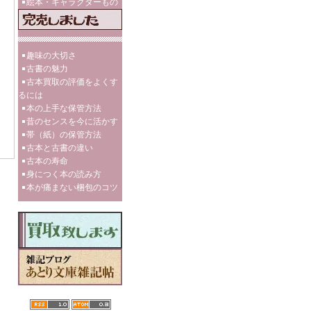
絵本・キャラクターもの
趣味の大切さ
古書の魅力
古本買取の評価をよくす
るには
本の上手な保管方法
昔のセンスを今に活かす
帯（紙）の保管方法
古本と古書の違い
古本の寿命
身につく本の読み方
本が痛まない梱包のコツ