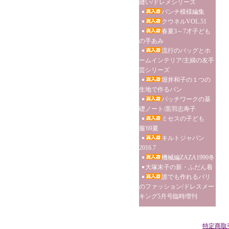
縫い/ドレメシリーズ
パンチ模様編集
クウネルVOL.51
春夏3～7才子ども
の手あみ
流行のバッグとホ
ームインテリア/主婦の友手
芸シリーズ
堀井和子の１つの
生地で作るパン
パッチワークの基
礎ノート/黒羽志寿子
ミセスの子ども
服'69夏
キルトジャパン
2016.7
機械編ZAZA1990冬
大塚末子の新・ふだん着
誰でも作れるパリ
のファッション/ドレスメー
キング5月号臨時増刊
特定商取