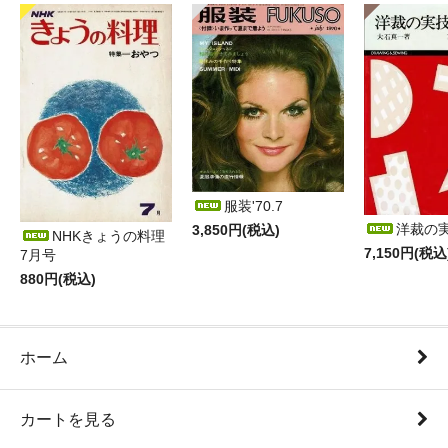
服装'70.7
洋裁の
3,850円(税込)
NHKきょうの料理
7,150円(税込
7月号
880円(税込)
ホーム
カートを見る