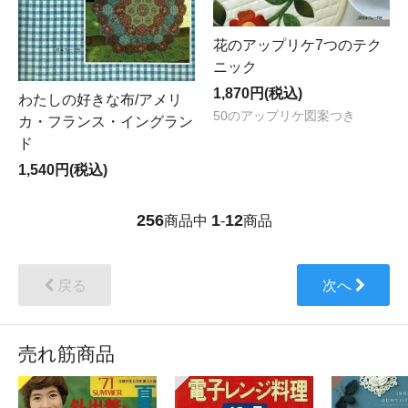
花のアップリケ7つのテク
ニック
1,870円(税込)
わたしの好きな布/アメリ
50のアップリケ図案つき
カ・フランス・イングラン
ド
1,540円(税込)
256
1
12
商品中
-
商品
戻る
次へ
売れ筋商品