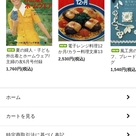
電子レンジ料理12
夏の婦人・子ども
風工房
か月/カラー料理文庫13
外出着とホームウェア/
フ、ブレード
2,530円(税込)
主婦の友6月号付録
グ
1,760円(税込)
1,540円(税込
ホーム
カートを見る
特定商取引法に基づく表記