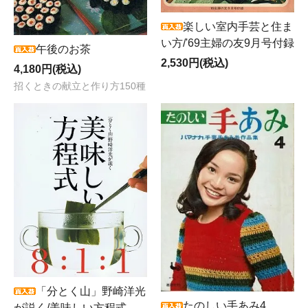
楽しい室内手芸と住ま
い方/'69主婦の友9月号付録
午後のお茶
2,530円(税込)
4,180円(税込)
招くときの献立と作り方150種
「分とく山」野崎洋光
たのしい手あみ4
が説く/美味しい方程式