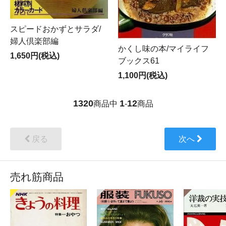
スピードおかずとサラダ/
婦人倶楽部編
かくし味の本/マイライフ
1,650円(税込)
ブックス61
1,100円(税込)
1320
1
12
商品中
-
商品
戻る
次へ
売れ筋商品