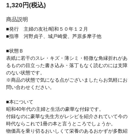
1,320円(税込)
商品説明
■発行 主婦の友社/昭和５０年１２月
■指導 河野貞子、城戸崎愛、芦原多摩子他
■状態Ｂ
表紙に若干のスレ・キズ・薄シミ・軽微な角縁折れがあ
るものの目立った書き込み・落丁もなく読むのには支障
のない状態です。
※商品の状態で気になる点がございましたらお気軽にお
問い合わせください。
■本について
昭和40年代の主婦と生活の豪華な付録です。
付録なのに豪華な先生方がレシピを紹介されていて今の
時代ならこれで1冊の本と言うところでしょうか。
物価高を乗り切るおいしくて栄養のあるおかずが多数紹