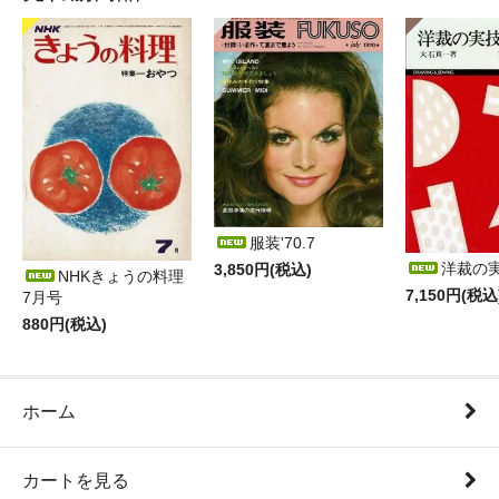
服装'70.7
洋裁の
3,850円(税込)
NHKきょうの料理
7,150円(税込
7月号
880円(税込)
ホーム
カートを見る