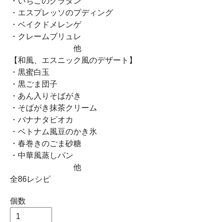
・いちごのグラタン
・エスプレッソのプディング
・ベイクドメレンゲ
・クレームブリュレ
他
【和風、エスニック風のデザート】
・黒蜜白玉
・黒ごま団子
・あん入りそばがき
・そばがき抹茶クリーム
・バナナタピオカ
・ベトナム風豆のかき氷
・春巻きのごま砂糖
・中華風蒸しパン
他
全86レシピ
個数