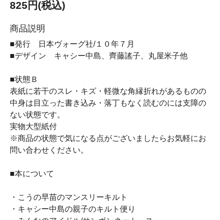
825円(税込)
商品説明
■発行 日本ヴォーグ社/１０年７月
■デザイン キャシー中島、齊藤謠子、丸屋米子他
■状態Ｂ
表紙に若干のスレ・キズ・軽微な角縁折れがあるものの
中身は目立った書き込み・落丁もなく読むのには支障の
ない状態です。
実物大型紙付
※商品の状態で気になる点がございましたらお気軽にお
問い合わせください。
■本について
・こうの早苗のマンスリーキルト
・キャシー中島の親子のキルト便り