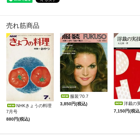
売れ筋商品
服装'70.7
洋裁の
3,850円(税込)
NHKきょうの料理
7,150円(税込
7月号
880円(税込)