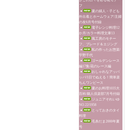
きこの日々を彩る花モチー
フ
夏の婦人・子ども
外出着とホームウェア/主婦
の友6月号付録
電子レンジ料理12
か月/カラー料理文庫13
風工房のモチー
フ、ブレード＆エジング
私の作ったお惣菜/
宇野千代
ゴールデンレース
編17集/花のレース編
おしゃれなアッパ
ッパ/1日でぬえる！簡単楽
ちんワンピース
夏のお料理1035大
百科/鵜人倶楽部7月号付録
ジュニアそれいゆ
NO.22/1958
とっておきのタイ
料理
毛糸だま2000年夏
号