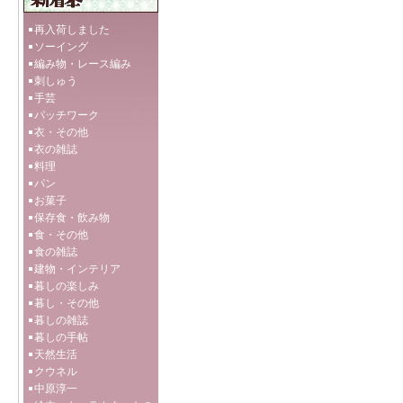
再入荷しました
ソーイング
編み物・レース編み
刺しゅう
手芸
パッチワーク
衣・その他
衣の雑誌
料理
パン
お菓子
保存食・飲み物
食・その他
食の雑誌
建物・インテリア
暮しの楽しみ
暮し・その他
暮しの雑誌
暮しの手帖
天然生活
クウネル
中原淳一