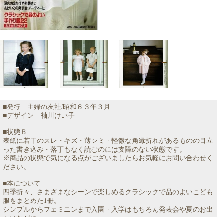
■発行 主婦の友社/昭和６３年３月
■デザイン 袖川けい子
■状態Ｂ
表紙に若干のスレ・キズ・薄シミ・軽微な角縁折れがあるものの目立
った書き込み・落丁もなく読むのには支障のない状態です。
※商品の状態で気になる点がございましたらお気軽にお問い合わせく
ださい。
■本について
四季折々、さまざまなシーンで楽しめるクラシックで品のよいこども
服をまとめた1冊。
シンプルからフェミニンまで入園・入学はもちろん発表会や夏のお出