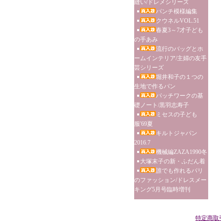
縫い/ドレメシリーズ
パンチ模様編集
クウネルVOL.51
春夏3～7才子ども
の手あみ
流行のバッグとホ
ームインテリア/主婦の友手
芸シリーズ
堀井和子の１つの
生地で作るパン
パッチワークの基
礎ノート/黒羽志寿子
ミセスの子ども
服'69夏
キルトジャパン
2016.7
機械編ZAZA1990冬
大塚末子の新・ふだん着
誰でも作れるパリ
のファッション/ドレスメー
キング5月号臨時増刊
特定商取