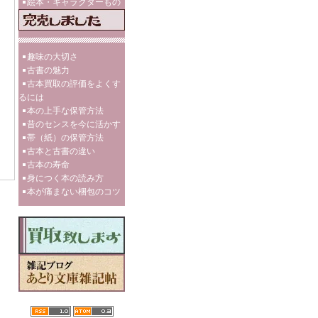
絵本・キャラクターもの
趣味の大切さ
古書の魅力
古本買取の評価をよくす
るには
本の上手な保管方法
昔のセンスを今に活かす
帯（紙）の保管方法
古本と古書の違い
古本の寿命
身につく本の読み方
本が痛まない梱包のコツ