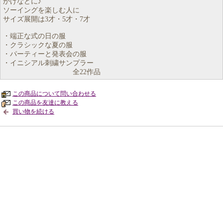
かけなどに♪
ソーイングを楽しむ人に
サイズ展開は3才・5才・7才
・端正な式の日の服
・クラシックな夏の服
・パーティーと発表会の服
・イニシアル刺繍サンプラー
全22作品
この商品について問い合わせる
この商品を友達に教える
買い物を続ける