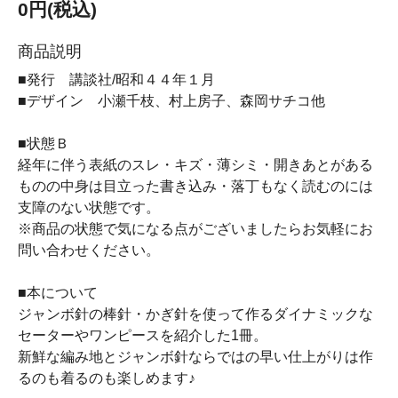
0円(税込)
商品説明
■発行 講談社/昭和４４年１月
■デザイン 小瀬千枝、村上房子、森岡サチコ他
■状態Ｂ
経年に伴う表紙のスレ・キズ・薄シミ・開きあとがある
ものの中身は目立った書き込み・落丁もなく読むのには
支障のない状態です。
※商品の状態で気になる点がございましたらお気軽にお
問い合わせください。
■本について
ジャンボ針の棒針・かぎ針を使って作るダイナミックな
セーターやワンピースを紹介した1冊。
新鮮な編み地とジャンボ針ならではの早い仕上がりは作
るのも着るのも楽しめます♪