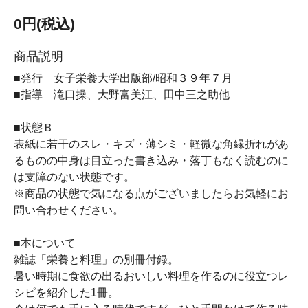
0円(税込)
商品説明
■発行 女子栄養大学出版部/昭和３９年７月
■指導 滝口操、大野富美江、田中三之助他
■状態Ｂ
表紙に若干のスレ・キズ・薄シミ・軽微な角縁折れがあ
るものの中身は目立った書き込み・落丁もなく読むのに
は支障のない状態です。
※商品の状態で気になる点がございましたらお気軽にお
問い合わせください。
■本について
雑誌「栄養と料理」の別冊付録。
暑い時期に食欲の出るおいしい料理を作るのに役立つレ
シピを紹介した1冊。