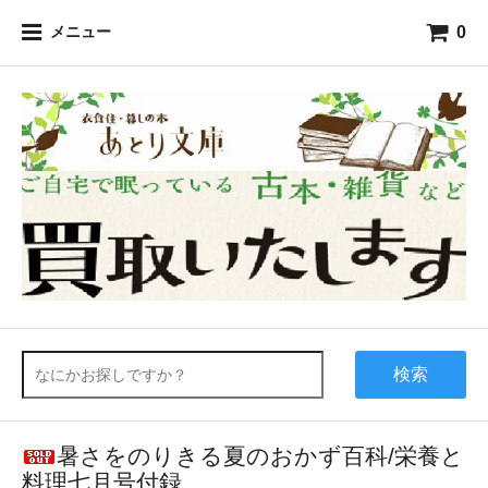
0
メニュー
検索
暑さをのりきる夏のおかず百科/栄養と
料理七月号付録