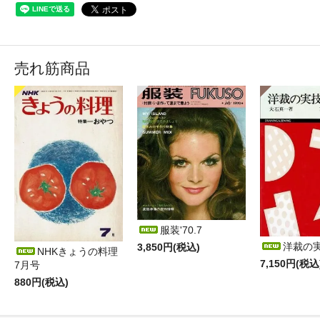
売れ筋商品
服装'70.7
洋裁の
3,850円(税込)
NHKきょうの料理
7,150円(税込
7月号
880円(税込)