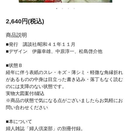
2,640円(税込)
商品説明
■発行 講談社/昭和４１年１１月
■デザイン 伊藤幸雄、中原淳一、松島啓介他
■状態Ｂ
経年に伴う表紙のスレ・キズ・薄シミ・軽微な角縁折れ
があるものの中身は目立った書き込み・落丁もなく読む
のには支障のない状態です。
実物大図案付/綴込
※商品の状態で気になる点がございましたらお気軽にお
問い合わせください
■本について
婦人雑誌「婦人倶楽部」の別冊付録。