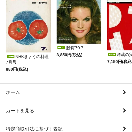
服装'70.7
洋裁の
3,850円(税込)
NHKきょうの料理
7,150円(税込
7月号
880円(税込)
ホーム
カートを見る
特定商取引法に基づく表記