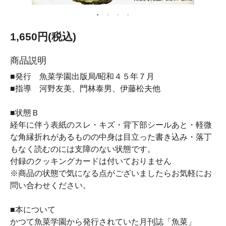
1,650円(税込)
商品説明
■発行 魚菜学園出版局/昭和４５年７月
■指導 河野友美、門林泰男、伊藤松夫他
■状態Ｂ
経年に伴う表紙のスレ・キズ・背下部シールあと・軽微
な角縁折れがあるものの中身は目立った書き込み・落丁
もなく読むのには支障のない状態です。
付録のクッキングカードは付いておりません
※商品の状態で気になる点がございましたらお気軽にお
問い合わせください。
■本について
かつて魚菜学園から発行されていた月刊誌「魚菜」