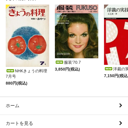
服装'70.7
洋裁の
3,850円(税込)
NHKきょうの料理
7,150円(税込
7月号
880円(税込)
ホーム
カートを見る