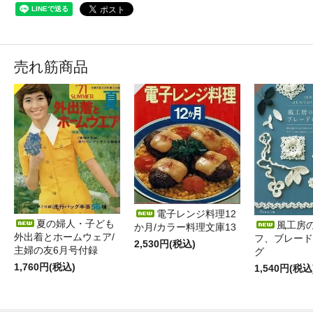
売れ筋商品
電子レンジ料理12
夏の婦人・子ども
風工房
か月/カラー料理文庫13
外出着とホームウェア/
フ、ブレード
2,530円(税込)
主婦の友6月号付録
グ
1,760円(税込)
1,540円(税込