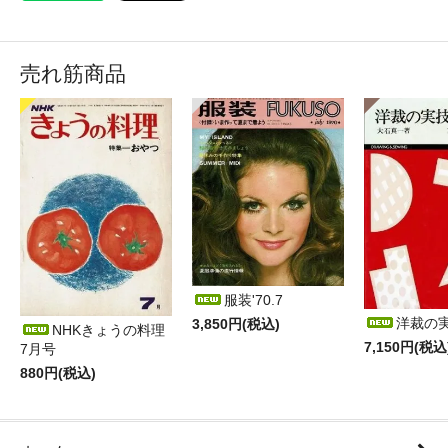
売れ筋商品
服装'70.7
洋裁の
3,850円(税込)
NHKきょうの料理
7,150円(税込
7月号
880円(税込)