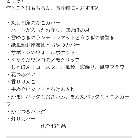
ところ♪
作ることはもちろん、贈り物にもおすすめ
・丸と四角のかごカバー
・ハートが入ったお守り、ほのぼの君
・雪ゆさぎのランチョンマットとうさぎの箸置き
・紙風船お座布団とおやつカバー
・サボテンのウォールポケット
・くたくたワンコのメモクリップ
・しゃぼん玉コースター、風鈴、窓飾り、風車フラワー
・花つみペア
・香りりんご
・手ぬぐいマットと石けん入れ
・がま口バッグとおさいふ、まん丸バッグとミニスカー
フ
・かごつきバッグ
・灯りカバー
他全43作品