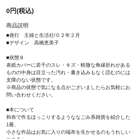
0円(税込)
商品説明
■発行 主婦と生活社/０２年２月
■デザイン 高橋恵美子
■状態Ｂ
表紙カバーに若干のスレ・キズ・軽微な角縁折れがある
ものの中身は目立った汚れ・書き込みもなく読むのには
支障のない状態です。
※商品の状態で気になる点がございましたらお気軽にお
問い合わせください。
■本について
和布で作るほっこりするようななごみ系雑貨を紹介した
1冊。
小さな作品はお気に入りの端布を生かせるのもうれしい