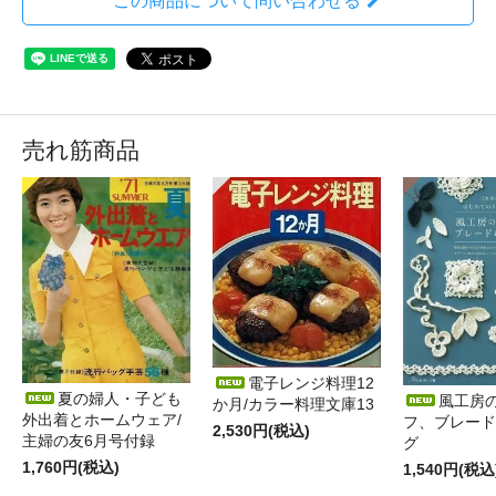
この商品について問い合わせる
売れ筋商品
電子レンジ料理12
夏の婦人・子ども
風工房
か月/カラー料理文庫13
外出着とホームウェア/
フ、ブレード
2,530円(税込)
主婦の友6月号付録
グ
1,760円(税込)
1,540円(税込